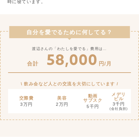
時に寝ています。
自分を愛でるために何してる？
渡辺さんの「わたしを愛でる」費用は…
合計
円/月
\
飲み会など人との交流を大切にしています
/
メデリ
動画
交際費
美容
ピル
サブスク
3千円
3万円
2万円
5千円
(会社負担)