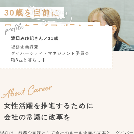
30歳を目前に
ワークライフバランス
を
渡辺みゆ紀さん／31歳
重要視することに
総務企画課兼
ダイバーシティ・マネジメント委員会
猫3匹と暮らし中
女性活躍を推進するために
会社の常識に改革を
現在は、総務企画課として会社のルール企画の立案と、ダイバー