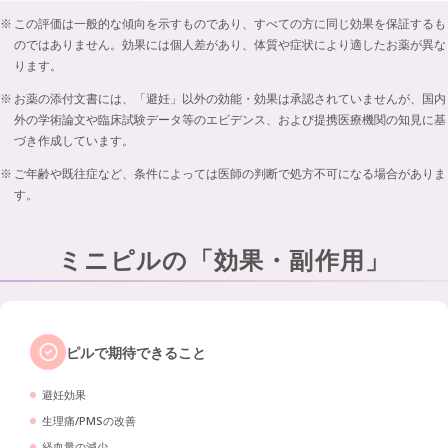
この評価は一般的な傾向を示すものであり、すべての方に同じ効果を保証するも
のではありません。効果には個人差があり、体質や症状により適したお薬が異な
ります。
お薬の添付文書には、「避妊」以外の効能・効果は承認されていませんが、国内
外の学術論文や臨床試験データ等のエビデンス、および提携医療機関の知見に基
づき作成しています。
ご年齢や既往症など、条件によっては医師の判断で処方不可になる場合がありま
す。
ミニピルの「効果・副作用」
ピルで期待できること
避妊効果
生理痛/PMSの改善
経血量の減少