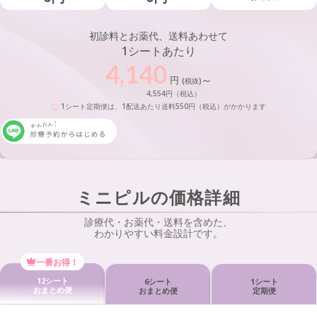
初診料とお薬代、送料あわせて
1シートあたり
4,140
～
円
(税抜)
4,554円（税込）
1シート定期便は、1配送あたり送料550円（税込）がかかります
ミニピルの価格詳細
診療代・お薬代・送料を含めた、
わかりやすい料金設計です。
一番お得！
12シート
6シート
1シート
おまとめ便
おまとめ便
定期便