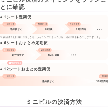
とに確認
● 1シート定期便
1回目決済
2回目決済
3回目決済
処方後すぐ
20日後
28日周期
※ 商品発送と同時に決済となり、タイミングによっては月に2回決済されることがございます
● 6シートおまとめ定期便
1回目決済
2回目決済
処方後すぐ
160日周期
おすすめ！
● 12シートおまとめ定期便
1回目決済
2回目
処方後すぐ
320日周期
ミニピルの決済方法