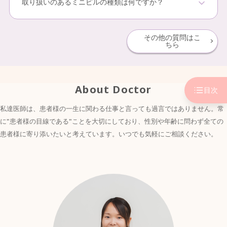
取り扱いのあるミニピルの種類は何ですか？
なって入っております。
そのため、血栓症リスク等により低用量ピルを服用でき
シートの左上の白い錠剤から順に、1日1回1錠を決まった
ない40歳以上の方や喫煙中の方でも服用できる場合があ
mederi Pillではスリンダを取り扱っています。
時間に服用継続してください。
ります。
その他の質問はこ
正しく飲むことで低用量ピルと同様の避妊効果が得られ
ちら
用法を守り、継続して服用できていれば、低用量ピルと
ます。
同様に高い避妊効果を期待することができます。
※避妊効果については、一般的なデータであり効果を保
一方で、副作用の症状には個人差はありますが、低用量
証するものではありません
ピルや超低用量ピルと比べて不正出血が起きやすいとい
About Doctor
目次
われています。
私達医師は、患者様の一生に関わる仕事と言っても過言ではありません。常
に"患者様の目線である"ことを大切にしており、性別や年齢に問わず全ての
患者様に寄り添いたいと考えています。いつでも気軽にご相談ください。