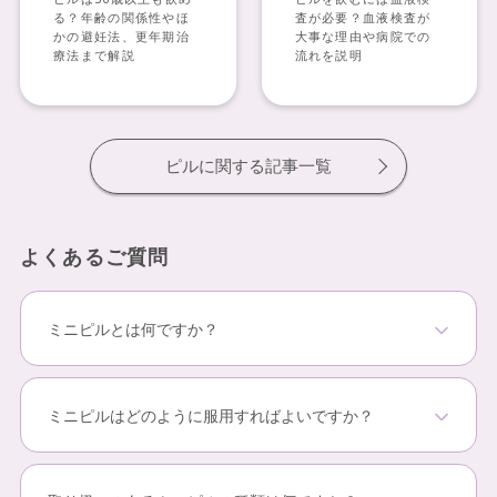
る？年齢の関係性やほ
査が必要？血液検査が
かの避妊法、更年期治
大事な理由や病院での
療法まで解説
流れを説明
ピルに関する記事一覧
よくあるご質問
ミニピルとは何ですか？
ミニピルは、黄体ホルモン（プロゲスチン）のみを含ん
だピルです。
ミニピルはどのように服用すればよいですか？
低用量ピル、超低用量ピルのような卵胞ホルモン（エス
ミニピルは1日1錠決まった時間に内服するピルです。
トロゲン）を含むピルと比べて、血栓症リスクが低いと
スリンダは、1つのシートに4週間分（28錠）がセットに
されています。