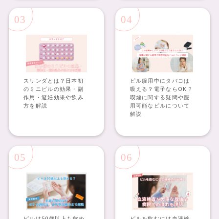
03
04
スリンダとは？日本初
ピル服用中にタバコは
のミニピルの効果・副
吸える？電子ならOK？
作用・避妊効果や飲み
喫煙に関する疑問や服
方を解説
用可能なピルについて
解説
05
06
ピルは50歳以上も飲め
ピルを飲むには血液検