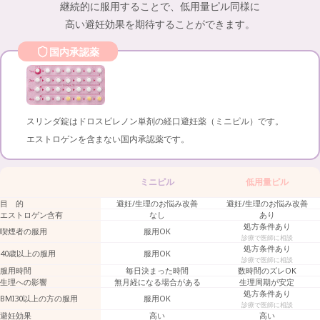
継続的に服用することで、低用量ピル同様に
高い避妊効果を期待することができます。
国内承認薬
スリンダ錠はドロスピレノン単剤の経口避妊薬（ミニピル）です。
エストロゲンを含まない国内承認薬です。
ミニピル
低用量ピル
目 的
避妊/生理のお悩み改善
避妊/生理のお悩み改善
エストロゲン含有
なし
あり
処方条件あり
喫煙者の服用
服用OK
診療で医師に相談
処方条件あり
40歳以上の服用
服用OK
診療で医師に相談
服用時間
毎日決まった時間
数時間のズレOK
生理への影響
無月経になる場合がある
生理周期が安定
処方条件あり
BMI30以上の方の服用
服用OK
診療で医師に相談
避妊効果
高い
高い