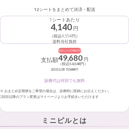
12シートをまとめて決済・配送
1シートあたり
4,140
円
（税込4,554円）
送料当社負担
初回ピル代10%OFF
49,680
支払額
円
（税込54,648円）
2回目以降
円
57,684
診療代は何回でも無料
※ おまとめ定期便をご希望の場合は、診療時に医師にお伝えください。
2回目以降のプラン変更はマイページよりお手続きいただけます
ミニピルとは